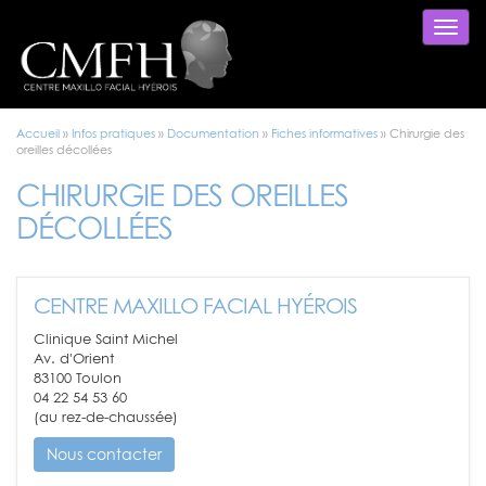
Togg
navi
Accueil
»
Infos pratiques
»
Documentation
»
Fiches informatives
»
Chirurgie des
oreilles décollées
CHIRURGIE DES OREILLES
DÉCOLLÉES
CENTRE MAXILLO FACIAL HYÉROIS
Clinique Saint Michel
Av. d'Orient
83100 Toulon
04 22 54 53 60
(au rez-de-chaussée)
Nous contacter